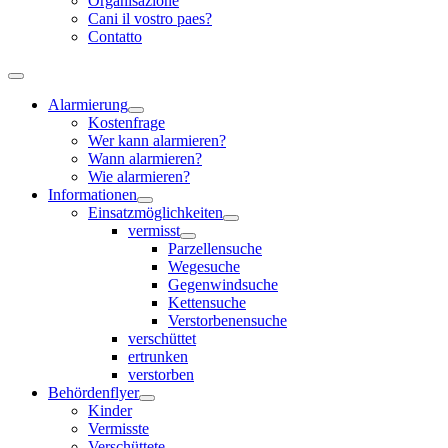
Organisazione
Cani il vostro paes?
Contatto
Alarmierung
Kostenfrage
Wer kann alarmieren?
Wann alarmieren?
Wie alarmieren?
Informationen
Einsatzmöglichkeiten
vermisst
Parzellensuche
Wegesuche
Gegenwindsuche
Kettensuche
Verstorbenensuche
verschüttet
ertrunken
verstorben
Behördenflyer
Kinder
Vermisste
Verschüttete