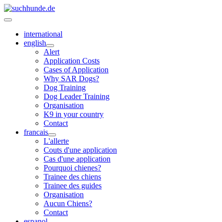
international
english
Alert
Application Costs
Cases of Application
Why SAR Dogs?
Dog Training
Dog Leader Training
Organisation
K9 in your country
Contact
francais
L'allerte
Couts d'une application
Cas d'une application
Pourquoi chienes?
Trainee des chiens
Trainee des guides
Organisation
Aucun Chiens?
Contact
espanol