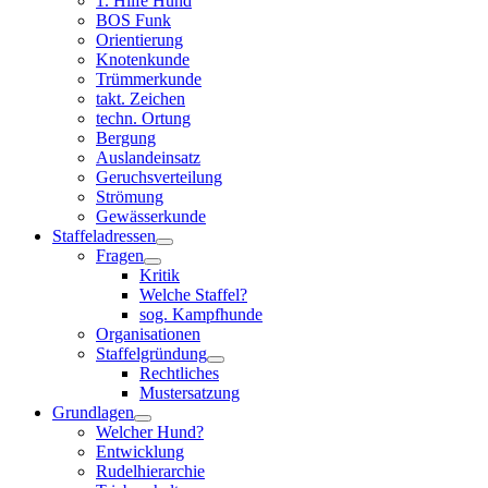
1. Hilfe Hund
BOS Funk
Orientierung
Knotenkunde
Trümmerkunde
takt. Zeichen
techn. Ortung
Bergung
Auslandeinsatz
Geruchsverteilung
Strömung
Gewässerkunde
Staffeladressen
Fragen
Kritik
Welche Staffel?
sog. Kampfhunde
Organisationen
Staffelgründung
Rechtliches
Mustersatzung
Grundlagen
Welcher Hund?
Entwicklung
Rudelhierarchie