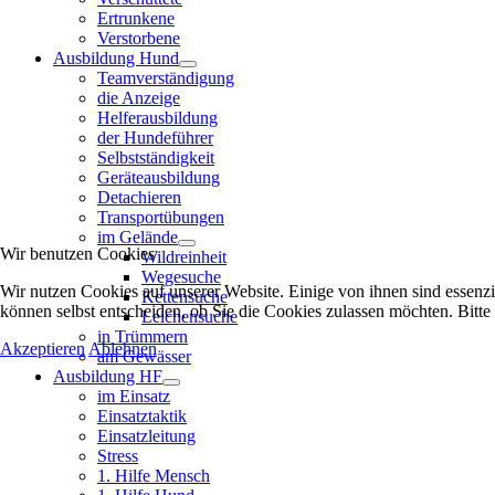
Ertrunkene
Verstorbene
Ausbildung Hund
Teamverständigung
die Anzeige
Helferausbildung
der Hundeführer
Selbstständigkeit
Geräteausbildung
Detachieren
Transportübungen
im Gelände
Wir benutzen Cookies
Wildreinheit
Wegesuche
Wir nutzen Cookies auf unserer Website. Einige von ihnen sind essenzi
Kettensuche
können selbst entscheiden, ob Sie die Cookies zulassen möchten. Bitte
Leichensuche
in Trümmern
Akzeptieren
Ablehnen
am Gewässer
Ausbildung HF
im Einsatz
Einsatztaktik
Einsatzleitung
Stress
1. Hilfe Mensch