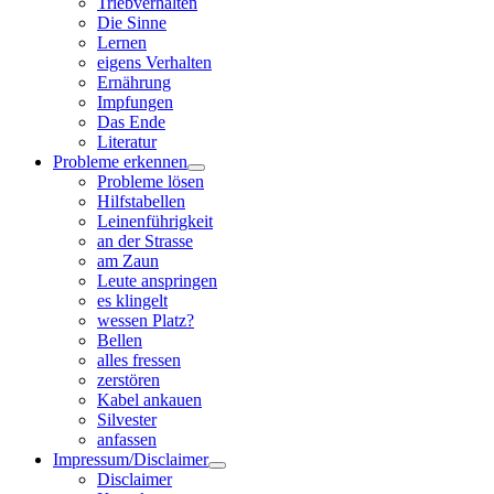
Triebverhalten
Die Sinne
Lernen
eigens Verhalten
Ernährung
Impfungen
Das Ende
Literatur
Probleme erkennen
Probleme lösen
Hilfstabellen
Leinenführigkeit
an der Strasse
am Zaun
Leute anspringen
es klingelt
wessen Platz?
Bellen
alles fressen
zerstören
Kabel ankauen
Silvester
anfassen
Impressum/Disclaimer
Disclaimer