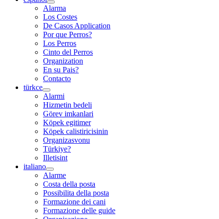
Alarma
Los Costes
De Casos Application
Por que Perros?
Los Perros
Cinto del Perros
Organization
En su Pais?
Contacto
türkce
Alarmi
Hizmetin bedeli
Görev imkanlari
Köpek egitimer
Köpek calistiricisinin
Organizasvonu
Türkiye?
Illetisint
italiano
Alarme
Costa della posta
Possibilita della posta
Formazione dei cani
Formazione delle guide