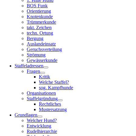
1. Hilfe Hund
BOS Funk
Orientierung
Knotenkunde
Trümmerkunde
takt. Zeichen
techn. Ortung
Bergung
Auslandeinsatz
Geruchsverteilung
Strömung
Gewässerkunde
Staffeladressen
Fragen
Kritik
Welche Staffel?
sog. Kampfhunde
Organisationen
Staffelgründung
Rechtliches
Mustersatzung
Grundlagen
Welcher Hund?
Entwicklung
Rudelhierarchie