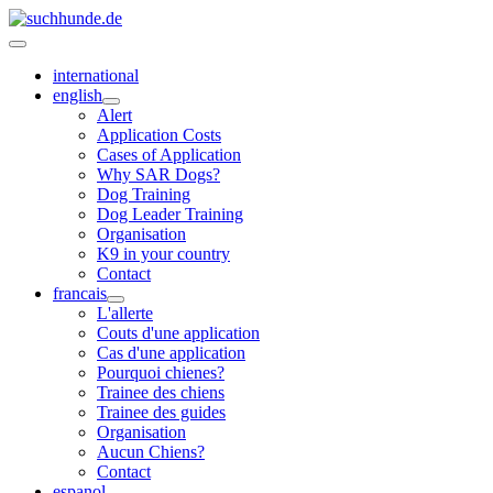
international
english
Alert
Application Costs
Cases of Application
Why SAR Dogs?
Dog Training
Dog Leader Training
Organisation
K9 in your country
Contact
francais
L'allerte
Couts d'une application
Cas d'une application
Pourquoi chienes?
Trainee des chiens
Trainee des guides
Organisation
Aucun Chiens?
Contact
espanol