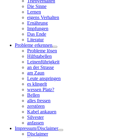
Triebverhalten
Die Sinne
Lernen
eigens Verhalten
Ernährung
Impfungen
Das Ende
Literatur
Probleme erkennen
Probleme lösen
Hilfstabellen
Leinenführigkeit
an der Strasse
am Zaun
Leute anspringen
es klingelt
wessen Platz?
Bellen
alles fressen
zerstören
Kabel ankauen
Silvester
anfassen
Impressum/Disclaimer
Disclaimer