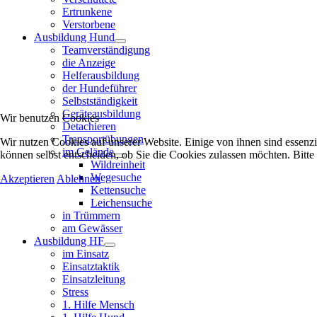
Ertrunkene
Verstorbene
Ausbildung Hund
Teamverständigung
die Anzeige
Helferausbildung
der Hundeführer
Selbstständigkeit
Geräteausbildung
Wir benutzen Cookies
Detachieren
Transportübungen
Wir nutzen Cookies auf unserer Website. Einige von ihnen sind essenzi
im Gelände
können selbst entscheiden, ob Sie die Cookies zulassen möchten. Bitte
Wildreinheit
Wegesuche
Akzeptieren
Ablehnen
Kettensuche
Leichensuche
in Trümmern
am Gewässer
Ausbildung HF
im Einsatz
Einsatztaktik
Einsatzleitung
Stress
1. Hilfe Mensch