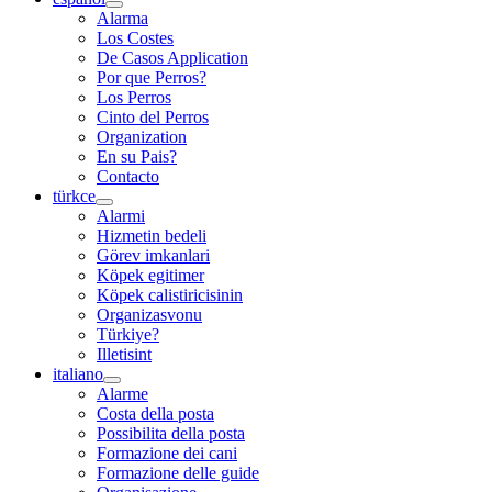
Alarma
Los Costes
De Casos Application
Por que Perros?
Los Perros
Cinto del Perros
Organization
En su Pais?
Contacto
türkce
Alarmi
Hizmetin bedeli
Görev imkanlari
Köpek egitimer
Köpek calistiricisinin
Organizasvonu
Türkiye?
Illetisint
italiano
Alarme
Costa della posta
Possibilita della posta
Formazione dei cani
Formazione delle guide