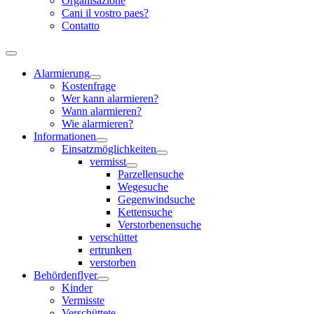
Organisazione
Cani il vostro paes?
Contatto
Alarmierung
Kostenfrage
Wer kann alarmieren?
Wann alarmieren?
Wie alarmieren?
Informationen
Einsatzmöglichkeiten
vermisst
Parzellensuche
Wegesuche
Gegenwindsuche
Kettensuche
Verstorbenensuche
verschüttet
ertrunken
verstorben
Behördenflyer
Kinder
Vermisste
Verschüttete