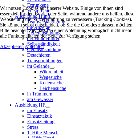
Ertrunkene
Wir nutzen Cookies auf unserer Website. Einige von ihnen sind
Verstorbene
essenziell für den Betrieb der Seite, während andere uns helfen, diese
Ausbildung Hund
Website und die Nutzererfahrung zu verbessern (Tracking Cookies).
Teamverständigung
Sie können selbst entscheiden, ob Sie die Cookies zulassen möchten.
die Anzeige
Bitte beachten Sie, dass bei einer Ablehnung womöglich nicht mehr
Helferausbildung
alle Funktionalitäten der Seite zur Verfügung stehen.
der Hundeführer
Selbstständigkeit
Akzeptieren
Ablehnen
Geräteausbildung
Detachieren
Transportübungen
im Gelände
Wildreinheit
Wegesuche
Kettensuche
Leichensuche
in Trümmern
am Gewässer
Ausbildung HF
im Einsatz
Einsatztaktik
Einsatzleitung
Stress
1. Hilfe Mensch