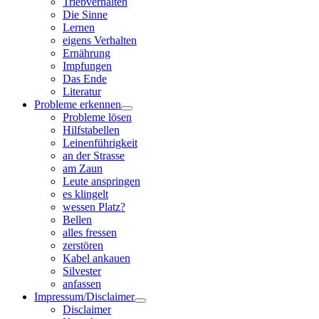
Triebverhalten
Die Sinne
Lernen
eigens Verhalten
Ernährung
Impfungen
Das Ende
Literatur
Probleme erkennen
Probleme lösen
Hilfstabellen
Leinenführigkeit
an der Strasse
am Zaun
Leute anspringen
es klingelt
wessen Platz?
Bellen
alles fressen
zerstören
Kabel ankauen
Silvester
anfassen
Impressum/Disclaimer
Disclaimer