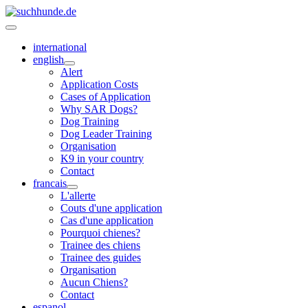
international
english
Alert
Application Costs
Cases of Application
Why SAR Dogs?
Dog Training
Dog Leader Training
Organisation
K9 in your country
Contact
francais
L'allerte
Couts d'une application
Cas d'une application
Pourquoi chienes?
Trainee des chiens
Trainee des guides
Organisation
Aucun Chiens?
Contact
espanol