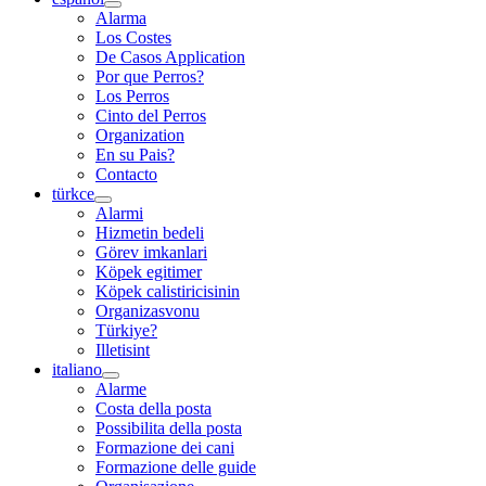
Alarma
Los Costes
De Casos Application
Por que Perros?
Los Perros
Cinto del Perros
Organization
En su Pais?
Contacto
türkce
Alarmi
Hizmetin bedeli
Görev imkanlari
Köpek egitimer
Köpek calistiricisinin
Organizasvonu
Türkiye?
Illetisint
italiano
Alarme
Costa della posta
Possibilita della posta
Formazione dei cani
Formazione delle guide