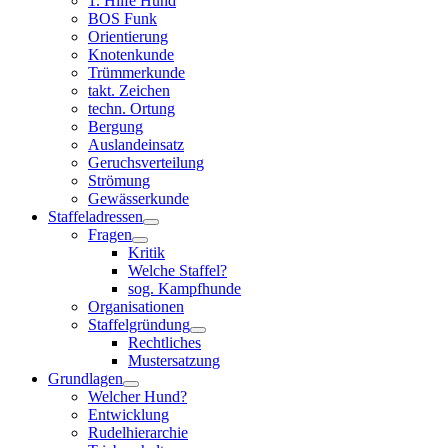
1. Hilfe Hund
BOS Funk
Orientierung
Knotenkunde
Trümmerkunde
takt. Zeichen
techn. Ortung
Bergung
Auslandeinsatz
Geruchsverteilung
Strömung
Gewässerkunde
Staffeladressen
Fragen
Kritik
Welche Staffel?
sog. Kampfhunde
Organisationen
Staffelgründung
Rechtliches
Mustersatzung
Grundlagen
Welcher Hund?
Entwicklung
Rudelhierarchie