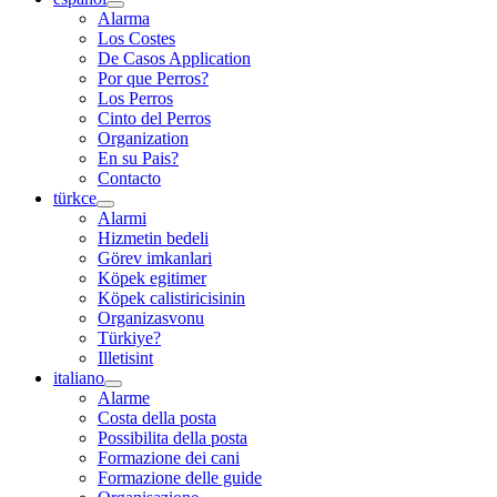
Alarma
Los Costes
De Casos Application
Por que Perros?
Los Perros
Cinto del Perros
Organization
En su Pais?
Contacto
türkce
Alarmi
Hizmetin bedeli
Görev imkanlari
Köpek egitimer
Köpek calistiricisinin
Organizasvonu
Türkiye?
Illetisint
italiano
Alarme
Costa della posta
Possibilita della posta
Formazione dei cani
Formazione delle guide