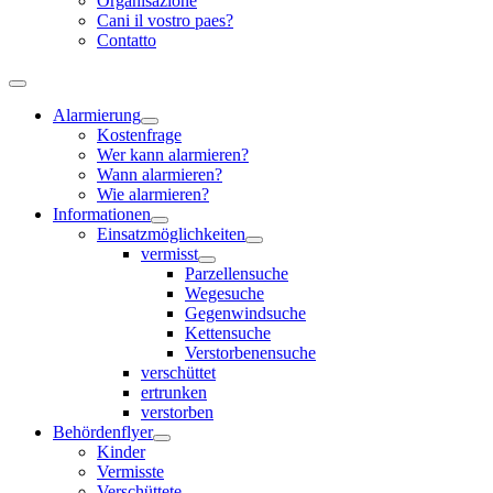
Organisazione
Cani il vostro paes?
Contatto
Alarmierung
Kostenfrage
Wer kann alarmieren?
Wann alarmieren?
Wie alarmieren?
Informationen
Einsatzmöglichkeiten
vermisst
Parzellensuche
Wegesuche
Gegenwindsuche
Kettensuche
Verstorbenensuche
verschüttet
ertrunken
verstorben
Behördenflyer
Kinder
Vermisste
Verschüttete