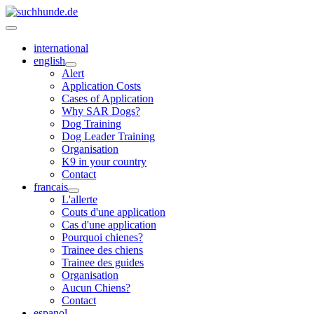
international
english
Alert
Application Costs
Cases of Application
Why SAR Dogs?
Dog Training
Dog Leader Training
Organisation
K9 in your country
Contact
francais
L'allerte
Couts d'une application
Cas d'une application
Pourquoi chienes?
Trainee des chiens
Trainee des guides
Organisation
Aucun Chiens?
Contact
espanol