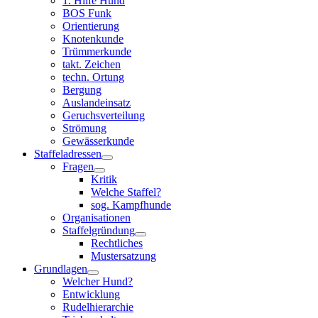
1. Hilfe Hund
BOS Funk
Orientierung
Knotenkunde
Trümmerkunde
takt. Zeichen
techn. Ortung
Bergung
Auslandeinsatz
Geruchsverteilung
Strömung
Gewässerkunde
Staffeladressen
Fragen
Kritik
Welche Staffel?
sog. Kampfhunde
Organisationen
Staffelgründung
Rechtliches
Mustersatzung
Grundlagen
Welcher Hund?
Entwicklung
Rudelhierarchie