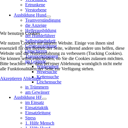
Ertrunkene
Verstorbene
Ausbildung Hund
Teamverständigung
die Anzeige
Helferausbildung
Wir benutzen Cookies
der Hundeführer
Selbstständigkeit
Wir nutzen Cookies auf unserer Website. Einige von ihnen sind
Geräteausbildung
essenziell für den Betrieb der Seite, während andere uns helfen, diese
Detachieren
Website und die Nutzererfahrung zu verbessern (Tracking Cookies).
Transportübungen
Sie können selbst entscheiden, ob Sie die Cookies zulassen möchten.
im Gelände
Bitte beachten Sie, dass bei einer Ablehnung womöglich nicht mehr
Wildreinheit
alle Funktionalitäten der Seite zur Verfügung stehen.
Wegesuche
Kettensuche
Akzeptieren
Ablehnen
Leichensuche
in Trümmern
am Gewässer
Ausbildung HF
im Einsatz
Einsatztaktik
Einsatzleitung
Stress
1. Hilfe Mensch