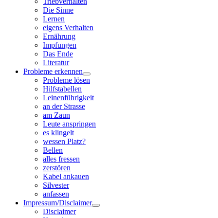
Triebverhalten
Die Sinne
Lernen
eigens Verhalten
Ernährung
Impfungen
Das Ende
Literatur
Probleme erkennen
Probleme lösen
Hilfstabellen
Leinenführigkeit
an der Strasse
am Zaun
Leute anspringen
es klingelt
wessen Platz?
Bellen
alles fressen
zerstören
Kabel ankauen
Silvester
anfassen
Impressum/Disclaimer
Disclaimer