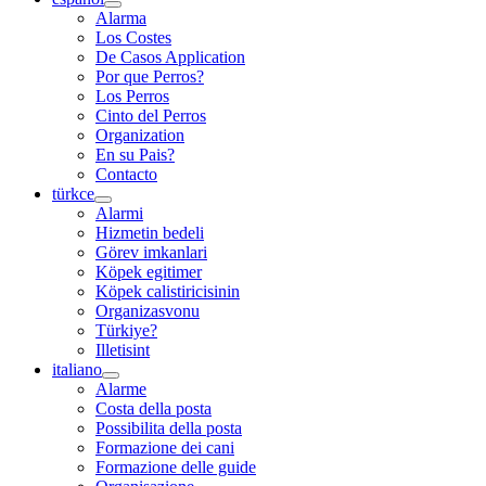
Alarma
Los Costes
De Casos Application
Por que Perros?
Los Perros
Cinto del Perros
Organization
En su Pais?
Contacto
türkce
Alarmi
Hizmetin bedeli
Görev imkanlari
Köpek egitimer
Köpek calistiricisinin
Organizasvonu
Türkiye?
Illetisint
italiano
Alarme
Costa della posta
Possibilita della posta
Formazione dei cani
Formazione delle guide