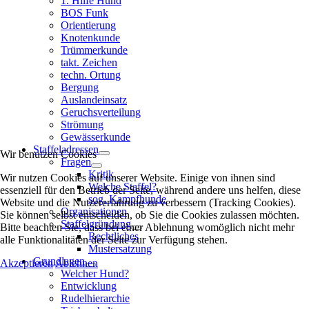
1. Hilfe Hund
BOS Funk
Orientierung
Knotenkunde
Trümmerkunde
takt. Zeichen
techn. Ortung
Bergung
Auslandeinsatz
Geruchsverteilung
Strömung
Gewässerkunde
Staffeladressen
Wir benutzen Cookies
Fragen
Kritik
Wir nutzen Cookies auf unserer Website. Einige von ihnen sind
Welche Staffel?
essenziell für den Betrieb der Seite, während andere uns helfen, diese
sog. Kampfhunde
Website und die Nutzererfahrung zu verbessern (Tracking Cookies).
Organisationen
Sie können selbst entscheiden, ob Sie die Cookies zulassen möchten.
Staffelgründung
Bitte beachten Sie, dass bei einer Ablehnung womöglich nicht mehr
Rechtliches
alle Funktionalitäten der Seite zur Verfügung stehen.
Mustersatzung
Grundlagen
Akzeptieren
Ablehnen
Welcher Hund?
Entwicklung
Rudelhierarchie