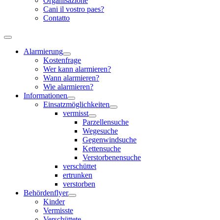
Organisazione
Cani il vostro paes?
Contatto
Alarmierung
Kostenfrage
Wer kann alarmieren?
Wann alarmieren?
Wie alarmieren?
Informationen
Einsatzmöglichkeiten
vermisst
Parzellensuche
Wegesuche
Gegenwindsuche
Kettensuche
Verstorbenensuche
verschüttet
ertrunken
verstorben
Behördenflyer
Kinder
Vermisste
Verschüttete