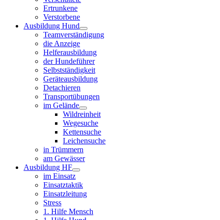
Ertrunkene
Verstorbene
Ausbildung Hund
Teamverständigung
die Anzeige
Helferausbildung
der Hundeführer
Selbstständigkeit
Geräteausbildung
Detachieren
Transportübungen
im Gelände
Wildreinheit
Wegesuche
Kettensuche
Leichensuche
in Trümmern
am Gewässer
Ausbildung HF
im Einsatz
Einsatztaktik
Einsatzleitung
Stress
1. Hilfe Mensch