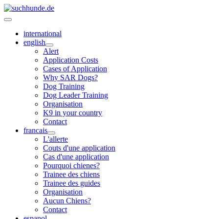
international
english
Alert
Application Costs
Cases of Application
Why SAR Dogs?
Dog Training
Dog Leader Training
Organisation
K9 in your country
Contact
francais
L'allerte
Couts d'une application
Cas d'une application
Pourquoi chienes?
Trainee des chiens
Trainee des guides
Organisation
Aucun Chiens?
Contact
espanol