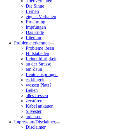
Triebverhalten
Die Sinne
Lernen
eigens Verhalten
Ernährung
Impfungen
Das Ende
Literatur
Probleme erkennen
Probleme lösen
Hilfstabellen
Leinenführigkeit
an der Strasse
am Zaun
Leute anspringen
es klingelt
wessen Platz?
Bellen
alles fressen
zerstören
Kabel ankauen
Silvester
anfassen
Impressum/Disclaimer
Disclaimer