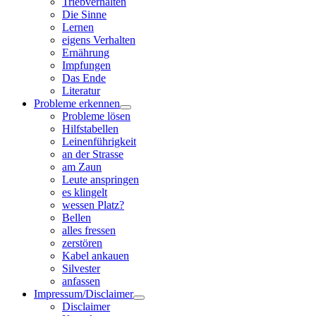
Triebverhalten
Die Sinne
Lernen
eigens Verhalten
Ernährung
Impfungen
Das Ende
Literatur
Probleme erkennen
Probleme lösen
Hilfstabellen
Leinenführigkeit
an der Strasse
am Zaun
Leute anspringen
es klingelt
wessen Platz?
Bellen
alles fressen
zerstören
Kabel ankauen
Silvester
anfassen
Impressum/Disclaimer
Disclaimer