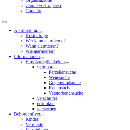
Organisazione
Cani il vostro paes?
Contatto
Alarmierung
Kostenfrage
Wer kann alarmieren?
Wann alarmieren?
Wie alarmieren?
Informationen
Einsatzmöglichkeiten
vermisst
Parzellensuche
Wegesuche
Gegenwindsuche
Kettensuche
Verstorbenensuche
verschüttet
ertrunken
verstorben
Behördenflyer
Kinder
Vermisste
Verschüttete