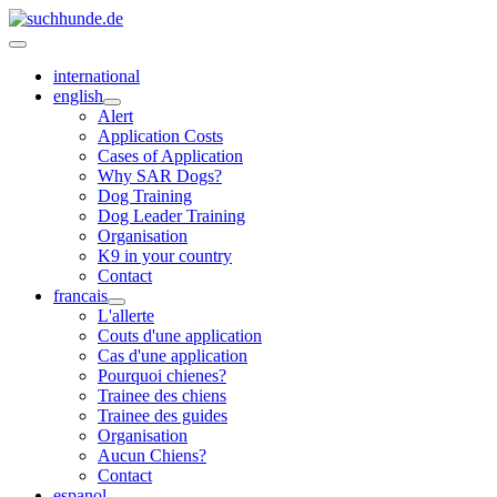
international
english
Alert
Application Costs
Cases of Application
Why SAR Dogs?
Dog Training
Dog Leader Training
Organisation
K9 in your country
Contact
francais
L'allerte
Couts d'une application
Cas d'une application
Pourquoi chienes?
Trainee des chiens
Trainee des guides
Organisation
Aucun Chiens?
Contact
espanol