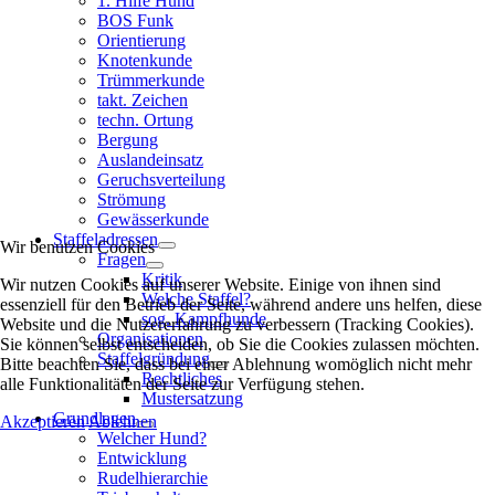
1. Hilfe Hund
BOS Funk
Orientierung
Knotenkunde
Trümmerkunde
takt. Zeichen
techn. Ortung
Bergung
Auslandeinsatz
Geruchsverteilung
Strömung
Gewässerkunde
Staffeladressen
Wir benutzen Cookies
Fragen
Kritik
Wir nutzen Cookies auf unserer Website. Einige von ihnen sind
Welche Staffel?
essenziell für den Betrieb der Seite, während andere uns helfen, diese
sog. Kampfhunde
Website und die Nutzererfahrung zu verbessern (Tracking Cookies).
Organisationen
Sie können selbst entscheiden, ob Sie die Cookies zulassen möchten.
Staffelgründung
Bitte beachten Sie, dass bei einer Ablehnung womöglich nicht mehr
Rechtliches
alle Funktionalitäten der Seite zur Verfügung stehen.
Mustersatzung
Grundlagen
Akzeptieren
Ablehnen
Welcher Hund?
Entwicklung
Rudelhierarchie