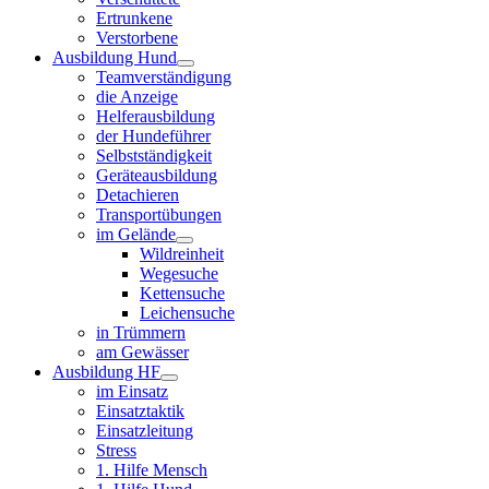
Ertrunkene
Verstorbene
Ausbildung Hund
Teamverständigung
die Anzeige
Helferausbildung
der Hundeführer
Selbstständigkeit
Geräteausbildung
Detachieren
Transportübungen
im Gelände
Wildreinheit
Wegesuche
Kettensuche
Leichensuche
in Trümmern
am Gewässer
Ausbildung HF
im Einsatz
Einsatztaktik
Einsatzleitung
Stress
1. Hilfe Mensch