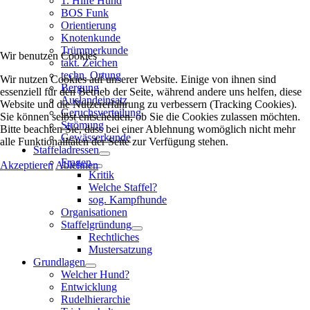
1. Hilfe Hund
BOS Funk
Orientierung
Knotenkunde
Trümmerkunde
Wir benutzen Cookies
takt. Zeichen
techn. Ortung
Wir nutzen Cookies auf unserer Website. Einige von ihnen sind
Bergung
essenziell für den Betrieb der Seite, während andere uns helfen, diese
Auslandeinsatz
Website und die Nutzererfahrung zu verbessern (Tracking Cookies).
Geruchsverteilung
Sie können selbst entscheiden, ob Sie die Cookies zulassen möchten.
Strömung
Bitte beachten Sie, dass bei einer Ablehnung womöglich nicht mehr
Gewässerkunde
alle Funktionalitäten der Seite zur Verfügung stehen.
Staffeladressen
Fragen
Akzeptieren
Ablehnen
Kritik
Welche Staffel?
sog. Kampfhunde
Organisationen
Staffelgründung
Rechtliches
Mustersatzung
Grundlagen
Welcher Hund?
Entwicklung
Rudelhierarchie