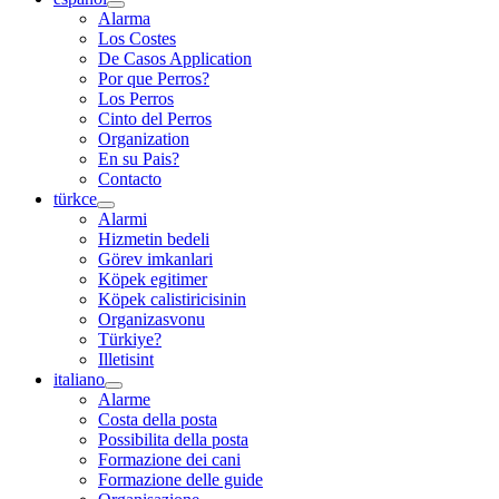
Alarma
Los Costes
De Casos Application
Por que Perros?
Los Perros
Cinto del Perros
Organization
En su Pais?
Contacto
türkce
Alarmi
Hizmetin bedeli
Görev imkanlari
Köpek egitimer
Köpek calistiricisinin
Organizasvonu
Türkiye?
Illetisint
italiano
Alarme
Costa della posta
Possibilita della posta
Formazione dei cani
Formazione delle guide