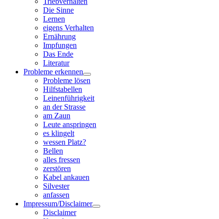
Triebverhalten
Die Sinne
Lernen
eigens Verhalten
Ernährung
Impfungen
Das Ende
Literatur
Probleme erkennen
Probleme lösen
Hilfstabellen
Leinenführigkeit
an der Strasse
am Zaun
Leute anspringen
es klingelt
wessen Platz?
Bellen
alles fressen
zerstören
Kabel ankauen
Silvester
anfassen
Impressum/Disclaimer
Disclaimer