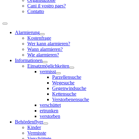
Organisazione
Cani il vostro paes?
Contatto
Alarmierung
Kostenfrage
Wer kann alarmieren?
Wann alarmieren?
Wie alarmieren?
Informationen
Einsatzmöglichkeiten
vermisst
Parzellensuche
Wegesuche
Gegenwindsuche
Kettensuche
Verstorbenensuche
verschüttet
ertrunken
verstorben
Behördenflyer
Kinder
Vermisste
Verschüttete