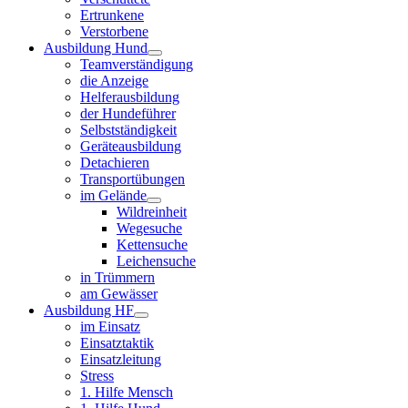
Ertrunkene
Verstorbene
Ausbildung Hund
Teamverständigung
die Anzeige
Helferausbildung
der Hundeführer
Selbstständigkeit
Geräteausbildung
Detachieren
Transportübungen
im Gelände
Wildreinheit
Wegesuche
Kettensuche
Leichensuche
in Trümmern
am Gewässer
Ausbildung HF
im Einsatz
Einsatztaktik
Einsatzleitung
Stress
1. Hilfe Mensch