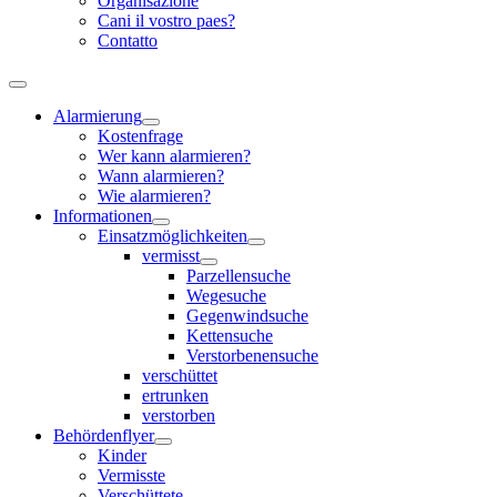
Organisazione
Cani il vostro paes?
Contatto
Alarmierung
Kostenfrage
Wer kann alarmieren?
Wann alarmieren?
Wie alarmieren?
Informationen
Einsatzmöglichkeiten
vermisst
Parzellensuche
Wegesuche
Gegenwindsuche
Kettensuche
Verstorbenensuche
verschüttet
ertrunken
verstorben
Behördenflyer
Kinder
Vermisste
Verschüttete