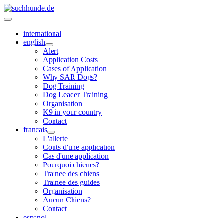
international
english
Alert
Application Costs
Cases of Application
Why SAR Dogs?
Dog Training
Dog Leader Training
Organisation
K9 in your country
Contact
francais
L'allerte
Couts d'une application
Cas d'une application
Pourquoi chienes?
Trainee des chiens
Trainee des guides
Organisation
Aucun Chiens?
Contact
espanol