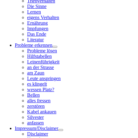
Triebverhalten
Die Sinne
Lernen
eigens Verhalten
Ernährung
Impfungen
Das Ende
Literatur
Probleme erkennen
Probleme lösen
Hilfstabellen
Leinenführigkeit
an der Strasse
am Zaun
Leute anspringen
es klingelt
wessen Platz?
Bellen
alles fressen
zerstören
Kabel ankauen
Silvester
anfassen
Impressum/Disclaimer
Disclaimer