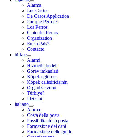
Alarma
Los Costes
De Casos Application
Por que Perros?
Los Perros
Cinto del Perros
Organization
En su Pais?
Contacto
türkce
Alarmi
Hizmetin bedeli
Görev imkanlari
Köpek egitimer
Köpek calistiricisinin
Organizasvonu
Türkiye?
Illetisint
italiano
Alarme
Costa della posta
Possibilita della posta
Formazione dei cani
Formazione delle guide