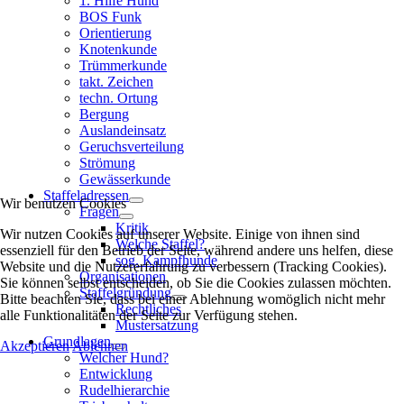
1. Hilfe Hund
BOS Funk
Orientierung
Knotenkunde
Trümmerkunde
takt. Zeichen
techn. Ortung
Bergung
Auslandeinsatz
Geruchsverteilung
Strömung
Gewässerkunde
Staffeladressen
Wir benutzen Cookies
Fragen
Kritik
Wir nutzen Cookies auf unserer Website. Einige von ihnen sind
Welche Staffel?
essenziell für den Betrieb der Seite, während andere uns helfen, diese
sog. Kampfhunde
Website und die Nutzererfahrung zu verbessern (Tracking Cookies).
Organisationen
Sie können selbst entscheiden, ob Sie die Cookies zulassen möchten.
Staffelgründung
Bitte beachten Sie, dass bei einer Ablehnung womöglich nicht mehr
Rechtliches
alle Funktionalitäten der Seite zur Verfügung stehen.
Mustersatzung
Grundlagen
Akzeptieren
Ablehnen
Welcher Hund?
Entwicklung
Rudelhierarchie