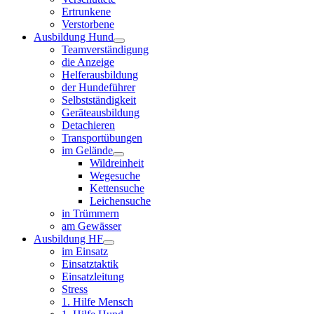
Ertrunkene
Verstorbene
Ausbildung Hund
Teamverständigung
die Anzeige
Helferausbildung
der Hundeführer
Selbstständigkeit
Geräteausbildung
Detachieren
Transportübungen
im Gelände
Wildreinheit
Wegesuche
Kettensuche
Leichensuche
in Trümmern
am Gewässer
Ausbildung HF
im Einsatz
Einsatztaktik
Einsatzleitung
Stress
1. Hilfe Mensch