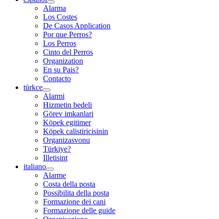
Alarma
Los Costes
De Casos Application
Por que Perros?
Los Perros
Cinto del Perros
Organization
En su Pais?
Contacto
türkce
Alarmi
Hizmetin bedeli
Görev imkanlari
Köpek egitimer
Köpek calistiricisinin
Organizasvonu
Türkiye?
Illetisint
italiano
Alarme
Costa della posta
Possibilita della posta
Formazione dei cani
Formazione delle guide