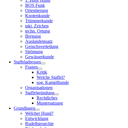
1. Hilfe Hund
BOS Funk
Orientierung
Knotenkunde
Trümmerkunde
takt. Zeichen
techn. Ortung
Bergung
Auslandeinsatz
Geruchsverteilung
Strömung
Gewässerkunde
Staffeladressen
Fragen
Kritik
Welche Staffel?
sog. Kampfhunde
Organisationen
Staffelgründung
Rechtliches
Mustersatzung
Grundlagen
Welcher Hund?
Entwicklung
Rudelhierarchie