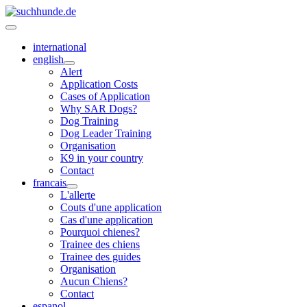
international
english
Alert
Application Costs
Cases of Application
Why SAR Dogs?
Dog Training
Dog Leader Training
Organisation
K9 in your country
Contact
francais
L'allerte
Couts d'une application
Cas d'une application
Pourquoi chienes?
Trainee des chiens
Trainee des guides
Organisation
Aucun Chiens?
Contact
espanol