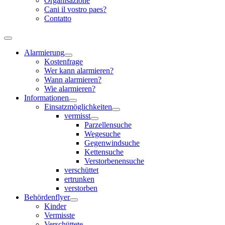
Organisazione
Cani il vostro paes?
Contatto
Alarmierung
Kostenfrage
Wer kann alarmieren?
Wann alarmieren?
Wie alarmieren?
Informationen
Einsatzmöglichkeiten
vermisst
Parzellensuche
Wegesuche
Gegenwindsuche
Kettensuche
Verstorbenensuche
verschüttet
ertrunken
verstorben
Behördenflyer
Kinder
Vermisste
Verschüttete