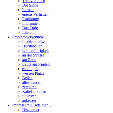
Triebverhalten
Die Sinne
Lernen
eigens Verhalten
Ernährung
Impfungen
Das Ende
Literatur
Probleme erkennen
Probleme lösen
Hilfstabellen
Leinenführigkeit
an der Strasse
am Zaun
Leute anspringen
es klingelt
wessen Platz?
Bellen
alles fressen
zerstören
Kabel ankauen
Silvester
anfassen
Impressum/Disclaimer
Disclaimer