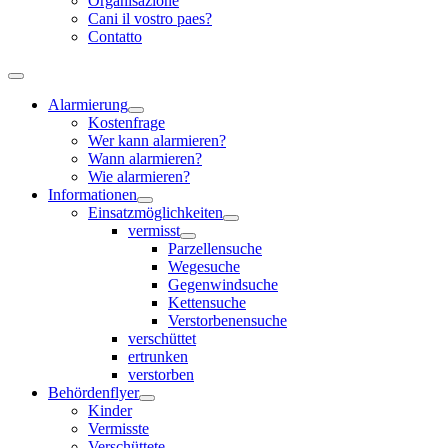
Organisazione
Cani il vostro paes?
Contatto
Alarmierung
Kostenfrage
Wer kann alarmieren?
Wann alarmieren?
Wie alarmieren?
Informationen
Einsatzmöglichkeiten
vermisst
Parzellensuche
Wegesuche
Gegenwindsuche
Kettensuche
Verstorbenensuche
verschüttet
ertrunken
verstorben
Behördenflyer
Kinder
Vermisste
Verschüttete