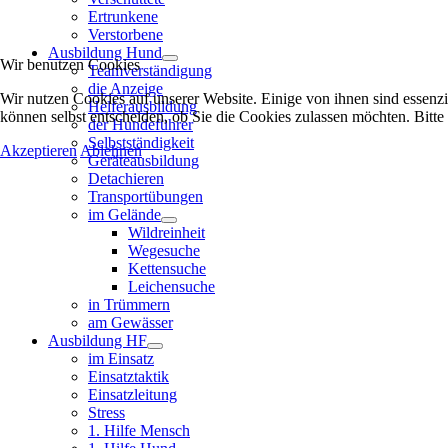
Ertrunkene
Verstorbene
Ausbildung Hund
Wir benutzen Cookies
Teamverständigung
die Anzeige
Wir nutzen Cookies auf unserer Website. Einige von ihnen sind essenzi
Helferausbildung
können selbst entscheiden, ob Sie die Cookies zulassen möchten. Bitte
der Hundeführer
Selbstständigkeit
Akzeptieren
Ablehnen
Geräteausbildung
Detachieren
Transportübungen
im Gelände
Wildreinheit
Wegesuche
Kettensuche
Leichensuche
in Trümmern
am Gewässer
Ausbildung HF
im Einsatz
Einsatztaktik
Einsatzleitung
Stress
1. Hilfe Mensch