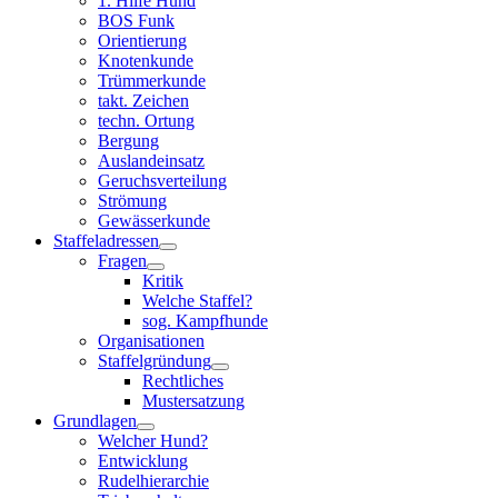
1. Hilfe Hund
BOS Funk
Orientierung
Knotenkunde
Trümmerkunde
takt. Zeichen
techn. Ortung
Bergung
Auslandeinsatz
Geruchsverteilung
Strömung
Gewässerkunde
Staffeladressen
Fragen
Kritik
Welche Staffel?
sog. Kampfhunde
Organisationen
Staffelgründung
Rechtliches
Mustersatzung
Grundlagen
Welcher Hund?
Entwicklung
Rudelhierarchie