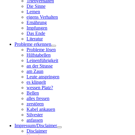
Triebverhalten
Die Sinne
Lernen
eigens Verhalten
Ernährung
Impfungen
Das Ende
Literatur
Probleme erkennen
Probleme lösen
Hilfstabellen
Leinenführigkeit
an der Strasse
am Zaun
Leute anspringen
es klingelt
wessen Platz?
Bellen
alles fressen
zerstören
Kabel ankauen
Silvester
anfassen
Impressum/Disclaimer
Disclaimer