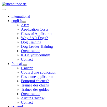
international
english
Alert
Application Costs
Cases of Application
Why SAR Dogs?
Dog Training
Dog Leader Training
Organisation
K9 in your country
Contact
francais
L'allerte
Couts d'une application
Cas d'une application
Pourquoi chienes?
Trainee des chiens
Trainee des guides
Organisation
Aucun Chiens?
Contact
espanol