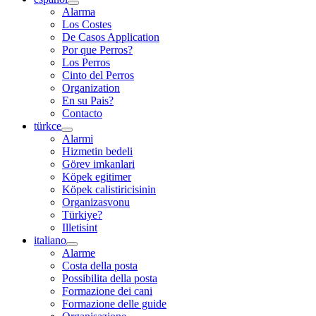
Alarma
Los Costes
De Casos Application
Por que Perros?
Los Perros
Cinto del Perros
Organization
En su Pais?
Contacto
türkce
Alarmi
Hizmetin bedeli
Görev imkanlari
Köpek egitimer
Köpek calistiricisinin
Organizasvonu
Türkiye?
Illetisint
italiano
Alarme
Costa della posta
Possibilita della posta
Formazione dei cani
Formazione delle guide