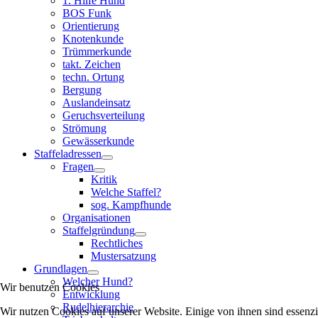
1. Hilfe Hund
BOS Funk
Orientierung
Knotenkunde
Trümmerkunde
takt. Zeichen
techn. Ortung
Bergung
Auslandeinsatz
Geruchsverteilung
Strömung
Gewässerkunde
Staffeladressen
Fragen
Kritik
Welche Staffel?
sog. Kampfhunde
Organisationen
Staffelgründung
Rechtliches
Mustersatzung
Grundlagen
Welcher Hund?
Wir benutzen Cookies
Entwicklung
Rudelhierarchie
Wir nutzen Cookies auf unserer Website. Einige von ihnen sind essenzi