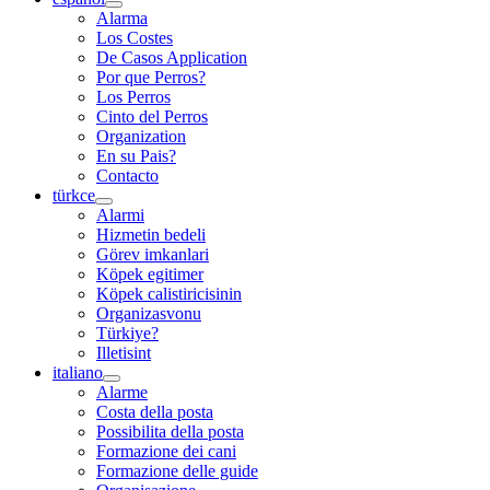
Alarma
Los Costes
De Casos Application
Por que Perros?
Los Perros
Cinto del Perros
Organization
En su Pais?
Contacto
türkce
Alarmi
Hizmetin bedeli
Görev imkanlari
Köpek egitimer
Köpek calistiricisinin
Organizasvonu
Türkiye?
Illetisint
italiano
Alarme
Costa della posta
Possibilita della posta
Formazione dei cani
Formazione delle guide