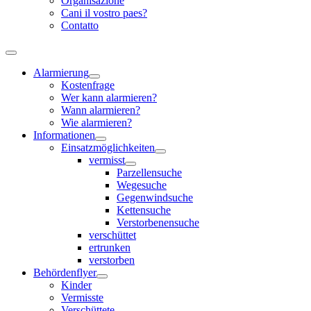
Organisazione
Cani il vostro paes?
Contatto
Alarmierung
Kostenfrage
Wer kann alarmieren?
Wann alarmieren?
Wie alarmieren?
Informationen
Einsatzmöglichkeiten
vermisst
Parzellensuche
Wegesuche
Gegenwindsuche
Kettensuche
Verstorbenensuche
verschüttet
ertrunken
verstorben
Behördenflyer
Kinder
Vermisste
Verschüttete