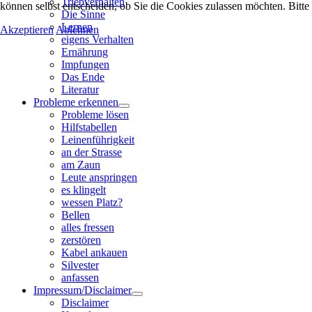
Triebverhalten
können selbst entscheiden, ob Sie die Cookies zulassen möchten. Bitte
Die Sinne
Lernen
Akzeptieren
Ablehnen
eigens Verhalten
Ernährung
Impfungen
Das Ende
Literatur
Probleme erkennen
Probleme lösen
Hilfstabellen
Leinenführigkeit
an der Strasse
am Zaun
Leute anspringen
es klingelt
wessen Platz?
Bellen
alles fressen
zerstören
Kabel ankauen
Silvester
anfassen
Impressum/Disclaimer
Disclaimer