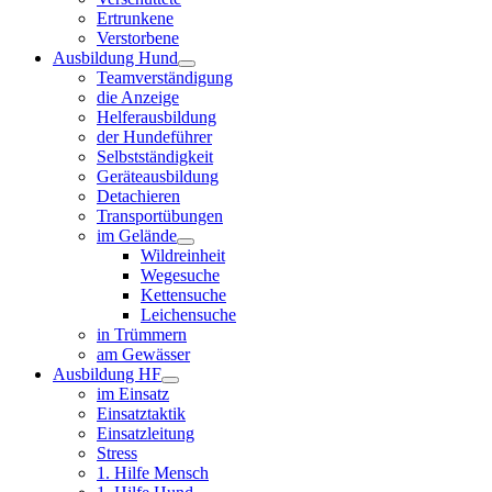
Ertrunkene
Verstorbene
Ausbildung Hund
Teamverständigung
die Anzeige
Helferausbildung
der Hundeführer
Selbstständigkeit
Geräteausbildung
Detachieren
Transportübungen
im Gelände
Wildreinheit
Wegesuche
Kettensuche
Leichensuche
in Trümmern
am Gewässer
Ausbildung HF
im Einsatz
Einsatztaktik
Einsatzleitung
Stress
1. Hilfe Mensch