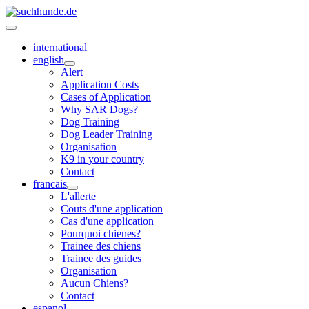
international
english
Alert
Application Costs
Cases of Application
Why SAR Dogs?
Dog Training
Dog Leader Training
Organisation
K9 in your country
Contact
francais
L'allerte
Couts d'une application
Cas d'une application
Pourquoi chienes?
Trainee des chiens
Trainee des guides
Organisation
Aucun Chiens?
Contact
espanol